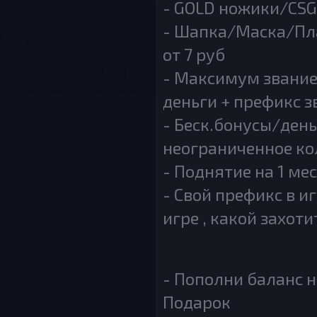
- GOLD ножики/CSGO
- Шапка/Маска/Пл
от 7 руб
- Maксимум звание
деньги + префикс з
- Беск.бонусы/ден
неограниченное кол
- Поднятие на 1 ме
- Свой префикс в и
игре , какой захоти
- Пополни баланс н
Подарок