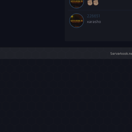
226651
xarasho
Serva4ook.ne
Об организации
|
До