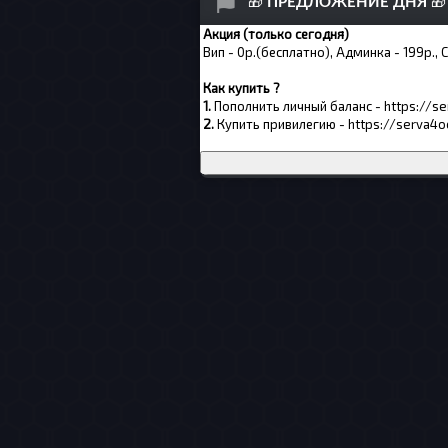
🎁
ПРЕДЛОЖЕНИЕ ДНЯ
🎁
Акция (только сегодня)
Вип - 0р.(бесплатно), Админка - 199р., 
Как купить ?
1.
Пополнить личный баланс -
https://s
2.
Купить привилегию -
https://serva4o