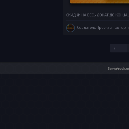
СКИДКИ НА ВЕСЬ ДОНАТ ДО КОНЦА ДН
Создатель Проекта
- автор н
Назад
«
1
Serva4ook.ne
Об организации
|
До