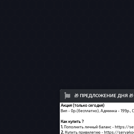
🎁
ПРЕДЛОЖЕНИЕ ДНЯ
🎁
Акция (только сегодня)
Вип - 0р.(бесплатно), Админка - 199р., 
Как купить ?
1.
Пополнить личный баланс -
https://s
2.
Купить привилегию -
https://serva4o